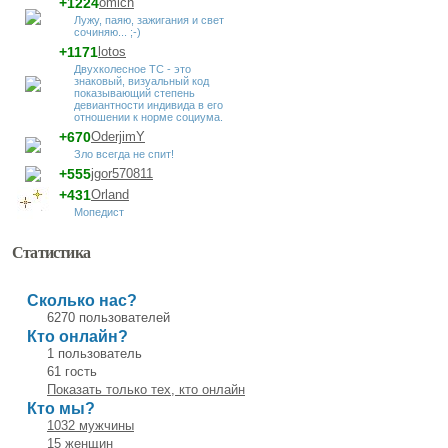
+1224
omich
Лужу, паяю, зажигания и свет
сочиняю... ;-)
+1171
lotos
Двухколесное ТС - это
знаковый, визуальный код
показывающий степень
девиантности индивида в его
отношении к норме социума.
+670
OderjimY
Зло всегда не спит!
+555
jgor570811
+431
Orland
Мопедист
Статистика
Сколько нас?
6270 пользователей
Кто онлайн?
1 пользователь
61 гость
Показать только тех, кто онлайн
Кто мы?
1032 мужчины
15 женщин