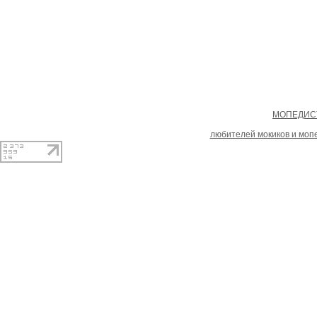
Copyright
МОПЕДИСТ
При копировании материал
любителей мокиков и моп