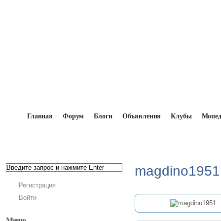
Главная
Форум
Блоги
Объявления
Клубы
Мопе
Главная
→
Мопедисты
→
magdino1951
magdino1951
Регистрация
Войти
Меню