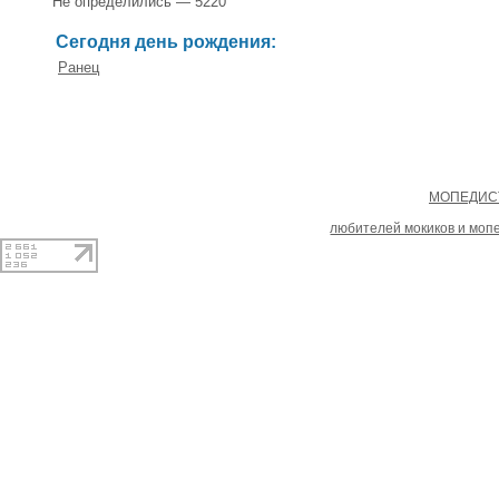
Не определились — 5220
Сегодня день рождения:
Ранец
Copyright
МОПЕДИСТ
При копировании материал
любителей мокиков и моп