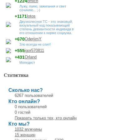
+1224
omich
Лужу, паяю, зажигания и свет
сочиняю... ;-)
+1171
lotos
Двухколесное ТС - это знаковый,
визуальный код показывающий
степень девиантности индивида в
его отношении к норме социума.
+670
OderjimY
Зло всегда не спит!
+555
jgor570811
+431
Orland
Мопедист
Статистика
Сколько нас?
6267 пользователей
Кто онлайн?
0 пользователей
0 гостей
Показать только тех, кто онлайн
Кто мы?
1032 мужчины
15 женщин