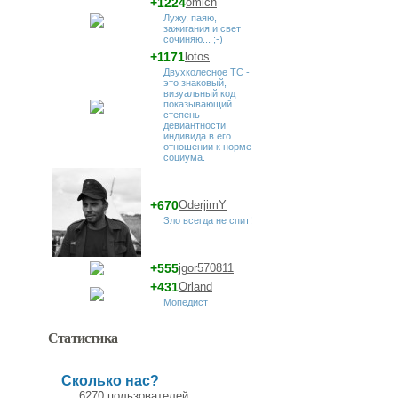
+1224
omich
Лужу, паяю,
зажигания и свет
сочиняю... ;-)
+1171
lotos
Двухколесное ТС -
это знаковый,
визуальный код
показывающий
степень
девиантности
индивида в его
отношении к норме
социума.
+670
OderjimY
Зло всегда не спит!
+555
jgor570811
+431
Orland
Мопедист
Статистика
Сколько нас?
6270 пользователей