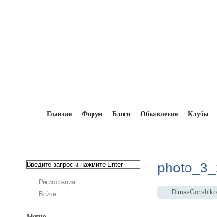
Главная
Форум
Блоги
Объявления
Клубы
Главная
→
Мопедисты
→
DimasGonshikov
photo_3_
Регистрация
DimasGonshiko
Войти
Меню