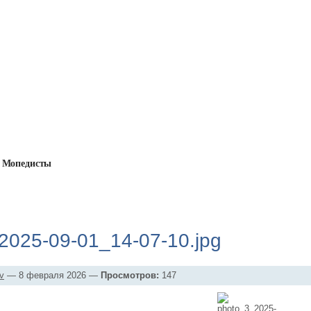
Мопедисты
→
Фотоальбомы
→
Фотоальбом 08.02.2026
→
photo_3_2025-09-
2025-09-01_14-07-10.jpg
v
— 8 февраля 2026 —
Просмотров:
147