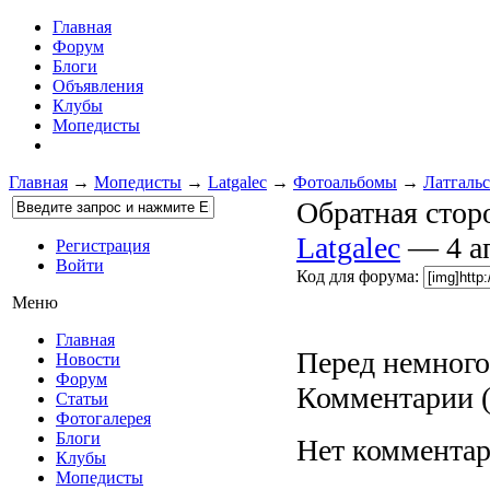
Главная
Форум
Блоги
Объявления
Клубы
Мопедисты
Главная
→
Мопедисты
→
Latgalec
→
Фотоальбомы
→
Латгаль
Обратная стор
Latgalec
— 4 а
Регистрация
Войти
Код для форума:
Меню
Главная
Перед немного 
Новости
Форум
Комментарии 
Статьи
Фотогалерея
Блоги
Нет комментар
Клубы
Мопедисты