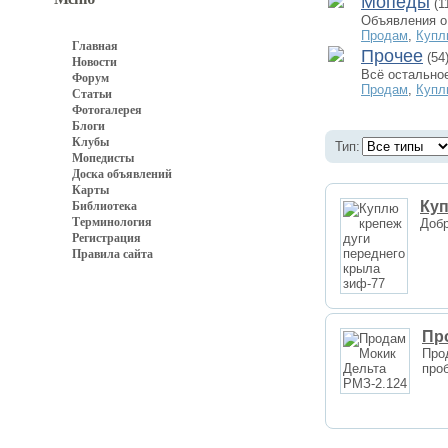
Мопеды
(1
Объявления о
Продам
,
Купл
Главная
Прочее
(54
Новости
Всё остально
Форум
Продам
,
Купл
Статьи
Фотогалерея
Блоги
Клубы
Тип:
Мопедисты
Доска объявлений
Карты
Куп
Библиотека
Терминология
Добр
Регистрация
Правила сайта
Пр
Про
про