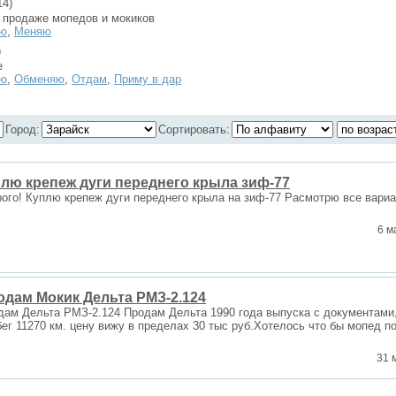
14)
 продаже мопедов и мокиков
ю
,
Меняю
)
е
ю
,
Обменяю
,
Отдам
,
Приму в дар
Город:
Сортировать:
лю крепеж дуги переднего крыла зиф-77
ого! Куплю крепеж дуги переднего крыла на зиф-77 Расмотрю все вари
6 м
одам Мокик Дельта РМЗ-2.124
дам Дельта РМЗ-2.124 Продам Дельта 1990 года выпуска с документами,
бег 11270 км. цену вижу в пределах 30 тыс руб.Хотелось что бы мопед п
31 