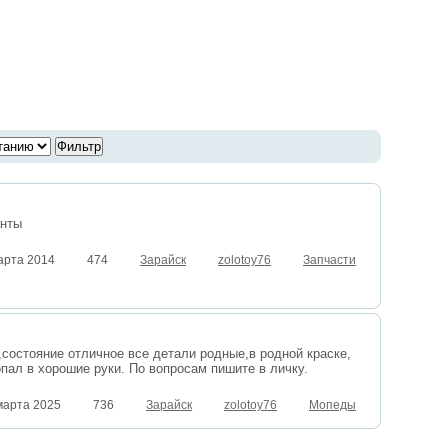
анты
арта 2014
474
Зарайск
zolotoy76
Запчасти
состояние отличное все детали родные,в родной краске,
опал в хорошие руки. По вопросам пишите в личку.
марта 2025
736
Зарайск
zolotoy76
Мопеды