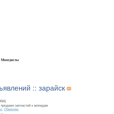
Мопедисты
ъявлений :: зарайск
494)
 продаже запчастей к мопедам
ю
,
Обменяю