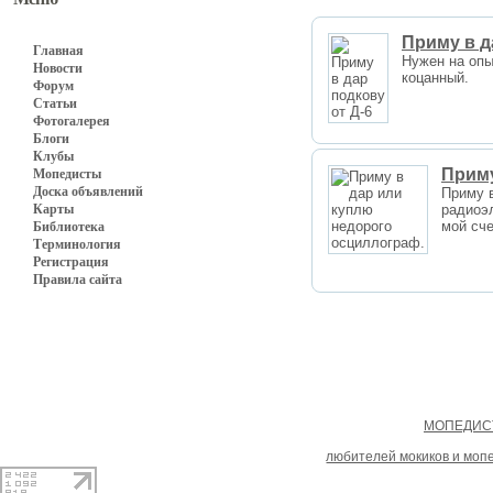
Приму в д
Главная
Нужен на опы
Новости
коцанный.
Форум
Статьи
Фотогалерея
Блоги
Клубы
Приму
Мопедисты
Доска объявлений
Приму 
Карты
радиоэл
мой сче
Библиотека
Терминология
Регистрация
Правила сайта
Copyright
МОПЕДИСТ
При копировании материал
любителей мокиков и моп