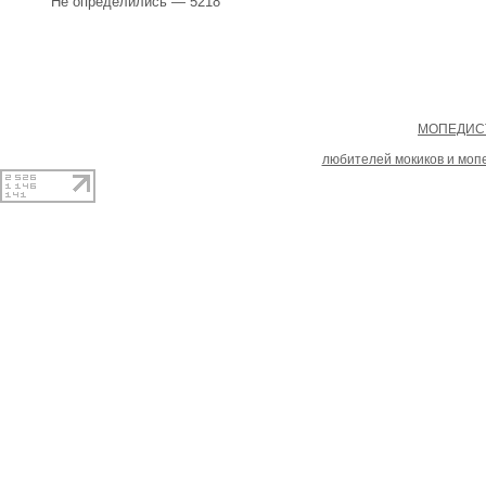
Не определились — 5218
Copyright
МОПЕДИСТ
При копировании материал
любителей мокиков и моп