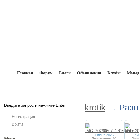
Главная
Форум
Блоги
Объявления
Клубы
Мопе
Главная
→
Мопедисты
→
krotik
→
Фотоальбомы
krotik
→ Разн
Регистрация
Войти
7 июня 2026
7 
Меню
Просмотров:
70
Прос