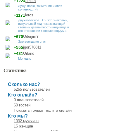
+1224
omich
Лужу, паяю, зажигания и свет
сочиняю... ;-)
+1171
lotos
Двухколесное ТС - это знаковый,
визуальный код показывающий
степень девиантности индивида в
его отношении к норме социума.
+670
OderjimY
Зло всегда не спит!
+555
jgor570811
+431
Orland
Мопедист
Статистика
Сколько нас?
6265 пользователей
Кто онлайн?
0 пользователей
60 гостей
Показать только тех, кто онлайн
Кто мы?
1032 мужчины
15 женщин