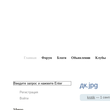
Главная
Форум
Блоги
Объявления
Клубы
Главная
→
Мопедисты
→
krotik
→
Фотоал
дк.jpg
Регистрация
krotik
— 1 сент
Войти
Меню