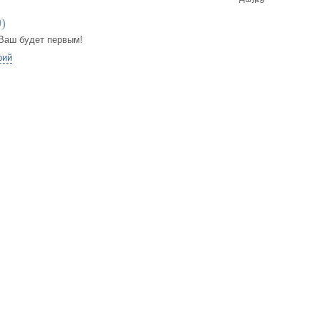
0
)
Ваш будет первым!
рий