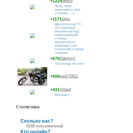
+1224
omich
Лужу, паяю,
зажигания и свет
сочиняю... ;-)
+1171
lotos
Двухколесное ТС -
это знаковый,
визуальный код
показывающий
степень
девиантности
индивида в его
отношении к норме
социума.
+670
OderjimY
Зло всегда не спит!
+555
jgor570811
+431
Orland
Мопедист
Статистика
Сколько нас?
6268 пользователей
Кто онлайн?