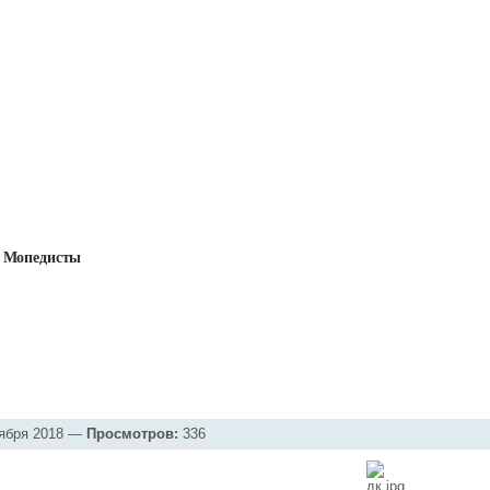
Мопедисты
ьбомы
→
Разное
→
дк.jpg
ября 2018 —
Просмотров:
336