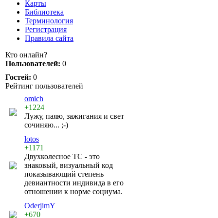
Карты
Библиотека
Терминология
Регистрация
Правила сайта
Кто онлайн?
Пользователей:
0
Гостей:
0
Рейтинг пользователей
omich
+1224
Лужу, паяю, зажигания и свет
сочиняю... ;-)
lotos
+1171
Двухколесное ТС - это
знаковый, визуальный код
показывающий степень
девиантности индивида в его
отношении к норме социума.
OderjimY
+670