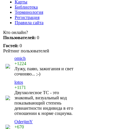
Карты
Библиотека
Терминология
Регистрация
Правила сайта
Кто онлайн?
Пользователей:
0
Гостей:
0
Рейтинг пользователей
omich
+1224
Лужу, паяю, зажигания и свет
сочиняю... ;-)
lotos
+1171
Двухколесное ТС - это
знаковый, визуальный код
показывающий степень
девиантности индивида в его
отношении к норме социума.
OderjimY
+670