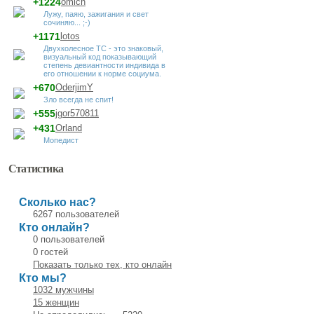
+1224
omich
Лужу, паяю, зажигания и свет
сочиняю... ;-)
+1171
lotos
Двухколесное ТС - это знаковый,
визуальный код показывающий
степень девиантности индивида в
его отношении к норме социума.
+670
OderjimY
Зло всегда не спит!
+555
jgor570811
+431
Orland
Мопедист
Статистика
Сколько нас?
6267 пользователей
Кто онлайн?
0 пользователей
0 гостей
Показать только тех, кто онлайн
Кто мы?
1032 мужчины
15 женщин