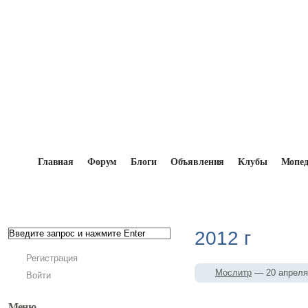
Главная
Форум
Блоги
Объявления
Клубы
Мопе
Главная
→
Мопедисты
→
Мослитр
→
Фотоальб
2012 г
Регистрация
Мослитр
— 20 апрел
Войти
Меню