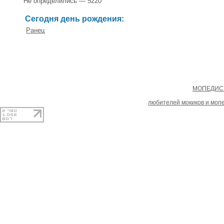
Не определились — 5220
Сегодня день рождения:
Ранец
Copyright
МОПЕДИСТ
При копировании материал
любителей мокиков и моп