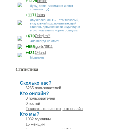
+1224
omich
Лужу, паяю, зажигания и свет
сочиняю... ;-)
+1171
lotos
Двухколесное ТС - это знаковый,
визуальный код показывающий
степень девиантности индивида в
его отношении к норме социума.
+670
OderjimY
Зло всегда не спит!
+555
jgor570811
+431
Orland
Мопедист
Статистика
Сколько нас?
6265 пользователей
Кто онлайн?
0 пользователей
0 гостей
Показать только тех, кто онлайн
Кто мы?
1032 мужчины
15 женщин