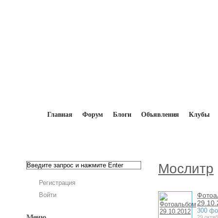
Главная
Форум
Блоги
Объявления
Клубы
Главная
→
Мопедисты
→
Мослитр
→
Фото
Мослитр
Регистрация
Войти
Фотоа
29.10
300 фо
Меню
29 октя