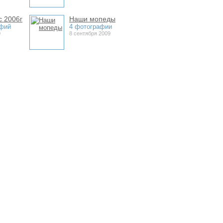
с 2006г
Наши мопеды
афий
4 фотографии
0
8 сентября 2009