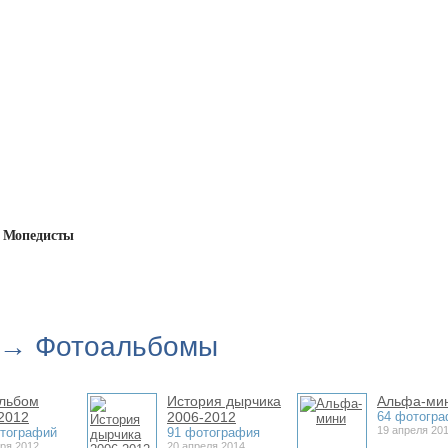
Мопедисты
альбомы
→ Фотоальбомы
льбом
История дырчика
Альфа-ми
.2012
2006-2012
64 фотогр
19 апреля 20
тографий
91 фотография
бря 2012
20 апреля 2014