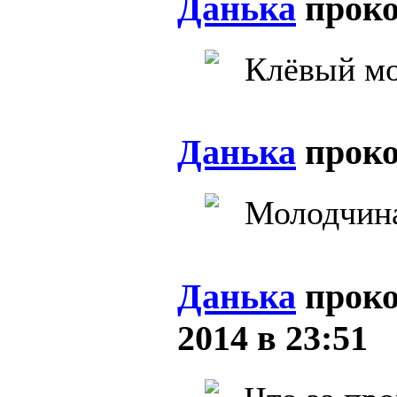
Данька
прок
Клёвый м
Данька
прок
Молодчина
Данька
прок
2014 в 23:51