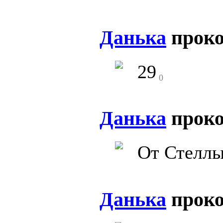
Данька
прок
29
0
Данька
прок
От Стелл
Данька
прок