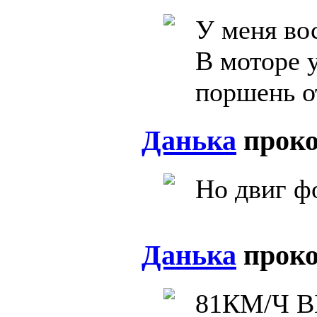
У меня во
В моторе 
поршень о
Данька
прок
Но двиг ф
Данька
прок
81КМ/Ч 