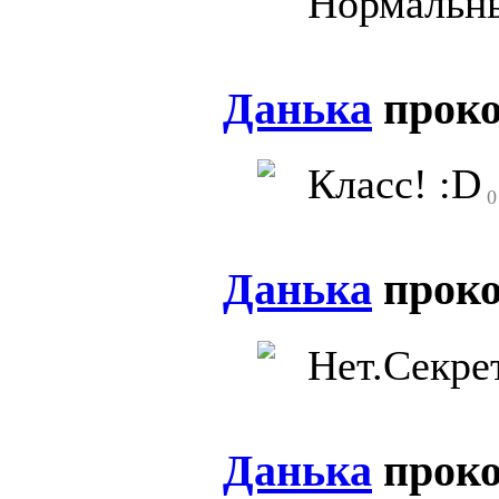
Нормальны
Данька
прок
Класс! :D
0
Данька
прок
Нет.Секре
Данька
прок