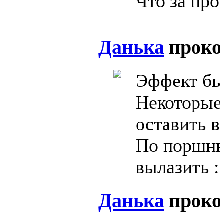
Что за пр
Данька
прок
Эффект бы
Некоторые
оставить в
По поршню
вылазить :
Данька
прок