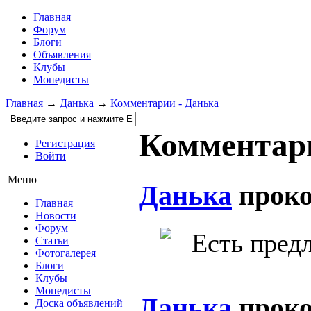
Главная
Форум
Блоги
Объявления
Клубы
Мопедисты
Главная
→
Данька
→
Комментарии - Данька
Комментари
Регистрация
Войти
Меню
Данька
прок
Главная
Новости
Форум
Есть пред
Статьи
Фотогалерея
Блоги
Клубы
Мопедисты
Данька
прок
Доска объявлений