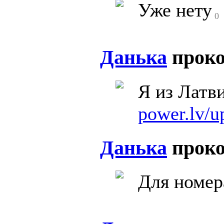
Уже нету
0
Данька
прок
Я из Латв
power.lv/u
Данька
прок
Для номер