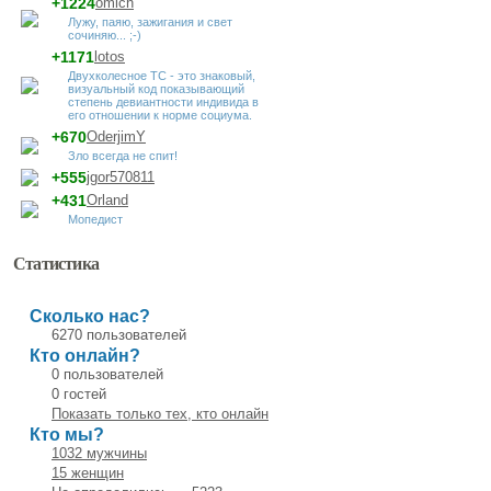
+1224
omich
Лужу, паяю, зажигания и свет
сочиняю... ;-)
+1171
lotos
Двухколесное ТС - это знаковый,
визуальный код показывающий
степень девиантности индивида в
его отношении к норме социума.
+670
OderjimY
Зло всегда не спит!
+555
jgor570811
+431
Orland
Мопедист
Статистика
Сколько нас?
6270 пользователей
Кто онлайн?
0 пользователей
0 гостей
Показать только тех, кто онлайн
Кто мы?
1032 мужчины
15 женщин