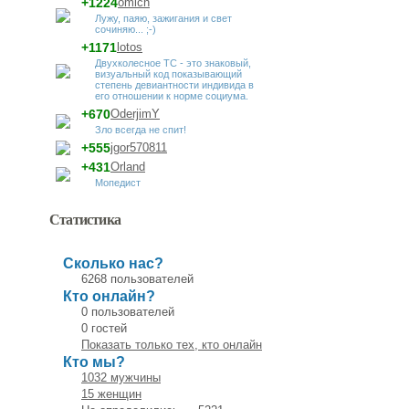
+1224
omich
Лужу, паяю, зажигания и свет
сочиняю... ;-)
+1171
lotos
Двухколесное ТС - это знаковый,
визуальный код показывающий
степень девиантности индивида в
его отношении к норме социума.
+670
OderjimY
Зло всегда не спит!
+555
jgor570811
+431
Orland
Мопедист
Статистика
Сколько нас?
6268 пользователей
Кто онлайн?
0 пользователей
0 гостей
Показать только тех, кто онлайн
Кто мы?
1032 мужчины
15 женщин