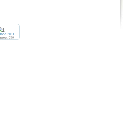
ября 2011
тров:
556