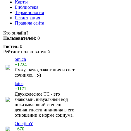
Карты
Библиотека
Терминология
Регистрация
Правила сайта
Кто онлайн?
Пользователей:
0
Гостей:
0
Рейтинг пользователей
omich
+1224
Лужу, паяю, зажигания и свет
сочиняю... ;-)
lotos
+1171
Двухколесное ТС - это
знаковый, визуальный код
показывающий степень
девиантности индивида в его
отношении к норме социума.
OderjimY
+670