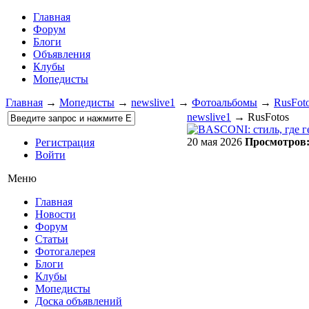
Главная
Форум
Блоги
Объявления
Клубы
Мопедисты
Главная
→
Мопедисты
→
newslive1
→
Фотоальбомы
→
RusFot
newslive1
→ RusFotos
20 мая 2026
Просмотров
Регистрация
Войти
Меню
Главная
Новости
Форум
Статьи
Фотогалерея
Блоги
Клубы
Мопедисты
Доска объявлений