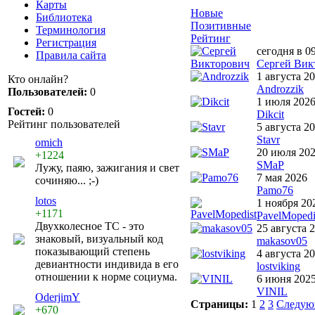
Карты
Новые
Библиотека
Позитивные
Терминология
Рейтинг
Регистрация
сегодня в 0
Правила сайта
Сергей Вик
1 августа 2
Кто онлайн?
Androzzik
Пользователей:
0
1 июля 202
Гостей:
0
Dikcit
Рейтинг пользователей
5 августа 2
Stavr
omich
20 июля 20
+1224
SMaP
Лужу, паяю, зажигания и свет
7 мая 2026
сочиняю... ;-)
Pamo76
lotos
1 ноября 20
+1171
PavelMopedi
Двухколесное ТС - это
25 августа 
знаковый, визуальный код
makasov05
показывающий степень
4 августа 2
девиантности индивида в его
lostviking
отношении к норме социума.
6 июня 202
VINIL
OderjimY
Страницы:
1
2
3
Следую
+670