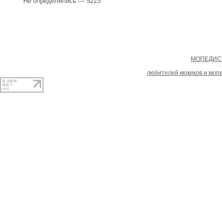
Не определились — 5223
Copyright
МОПЕДИСТ
При копировании материал
любителей мокиков и моп