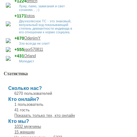
+1224
omich
Лужу, паяю, зажигания и свет
сочиняю... ;-)
+1171
lotos
Двухколесное ТС - это знаковый,
визуальный код показывающий
степень девиантности индивида в
его отношении к норме социума.
+670
OderjimY
Зло всегда не спит!
+555
jgor570811
+431
Orland
Мопедист
Статистика
Сколько нас?
6270 пользователей
Кто онлайн?
1 пользователь
41 гость
Показать только тех, кто онлайн
Кто мы?
1032 мужчины
15 женщин