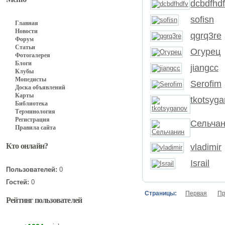
dcbdfhd
sofisn
Главная
Новости
qgrq3re
Форум
Статьи
Огурец
Фотогалерея
Блоги
jiangcc
Клубы
Мопедисты
Serofim
Доска объявлений
Карты
tkotsyg
Библиотека
Терминология
Регистрация
Сельча
Правила сайта
Кто онлайн?
vladimir
Israil
Пользователей:
0
Гостей:
0
Страницы:
Первая
П
Рейтинг пользователей