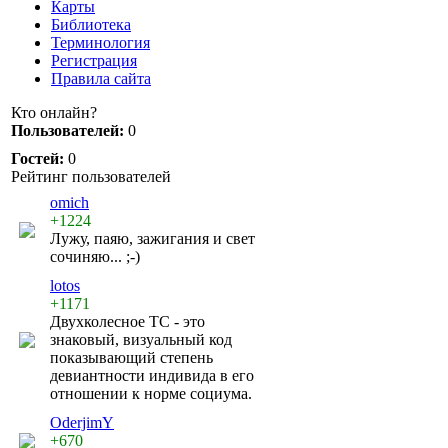
Карты
Библиотека
Терминология
Регистрация
Правила сайта
Кто онлайн?
Пользователей:
0
Гостей:
0
Рейтинг пользователей
omich
+1224
Лужу, паяю, зажигания и свет
сочиняю... ;-)
lotos
+1171
Двухколесное ТС - это
знаковый, визуальный код
показывающий степень
девиантности индивида в его
отношении к норме социума.
OderjimY
+670