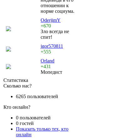
отношении к
норме социума.
OderjimY
+670
Зло всегда не
спит!
jgor570811
+555
Orland
+431
Мопедист
Статистика
Сколько нас?
6265 пользователей
Кто онлайн?
0 пользователей
0 гостей
Показать только тех, кто
онлайн