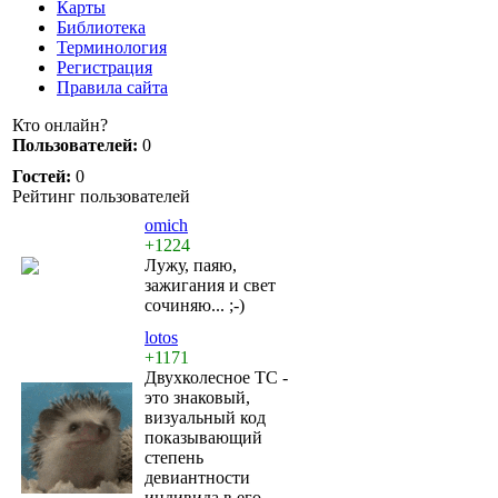
Карты
Библиотека
Терминология
Регистрация
Правила сайта
Кто онлайн?
Пользователей:
0
Гостей:
0
Рейтинг пользователей
omich
+1224
Лужу, паяю,
зажигания и свет
сочиняю... ;-)
lotos
+1171
Двухколесное ТС -
это знаковый,
визуальный код
показывающий
степень
девиантности
индивида в его