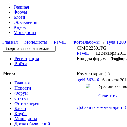
Главная
Форум
Блоги
Объявления
Клубы
Мопедисты
Главная
→
Мопедисты
→
PaVeL
→
Фотоальбомы
→
Тула Т200
CIMG2250.JPG
PaVeL
— 12 декабря 201
Регистрация
Код для форума:
Войти
Меню
Комментарии (
1
)
gebli5634
#
16 апреля 201
Главная
Ураловская лю
Новости
Форум
Ответить
Статьи
Фотогалерея
Добавить комментарий
R
Блоги
Клубы
Мопедисты
Доска объявлений