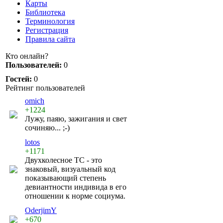
Карты
Библиотека
Терминология
Регистрация
Правила сайта
Кто онлайн?
Пользователей:
0
Гостей:
0
Рейтинг пользователей
omich
+1224
Лужу, паяю, зажигания и свет
сочиняю... ;-)
lotos
+1171
Двухколесное ТС - это
знаковый, визуальный код
показывающий степень
девиантности индивида в его
отношении к норме социума.
OderjimY
+670