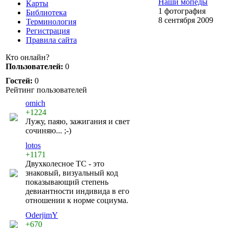
Наши мопеды
Карты
1 фотография
Библиотека
8 сентября 2009
Терминология
Регистрация
Правила сайта
Кто онлайн?
Пользователей:
0
Гостей:
0
Рейтинг пользователей
omich
+1224
Лужу, паяю, зажигания и свет
сочиняю... ;-)
lotos
+1171
Двухколесное ТС - это
знаковый, визуальный код
показывающий степень
девиантности индивида в его
отношении к норме социума.
OderjimY
+670