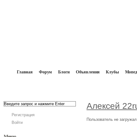
Главная
Форум
Блоги
Объявления
Клубы
Мопе
Главная
→
Мопедисты
→
Алексей 22rus
→
Файл
Алексей 22r
Регистрация
Пользователь не загружал
Войти
Меню