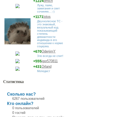
+1224
omich
Лужу, паяю,
зажигания и свет
сочиняю... ;-)
+1171
lotos
Двухколесное ТС -
это знаковый,
визуальный код
показывающий
степень
девиантности
индивида в его
отношении к норме
социума.
+670
OderjimY
Зло всегда не спит!
+555
jgor570811
+431
Orland
Мопедист
Статистика
Сколько нас?
6267 пользователей
Кто онлайн?
0 пользователей
0 гостей