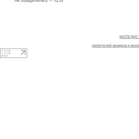
Не определились — 5219
Copyright
МОПЕДИСТ
При копировании материал
любителей мокиков и моп