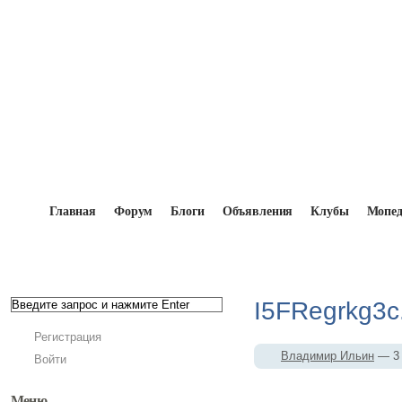
Главная
Форум
Блоги
Объявления
Клубы
Мопе
Главная
→
Мопедисты
→
Владимир Ильин
→
Фо
I5FRegrkg3c
Регистрация
Владимир Ильин
— 3 
Войти
Меню