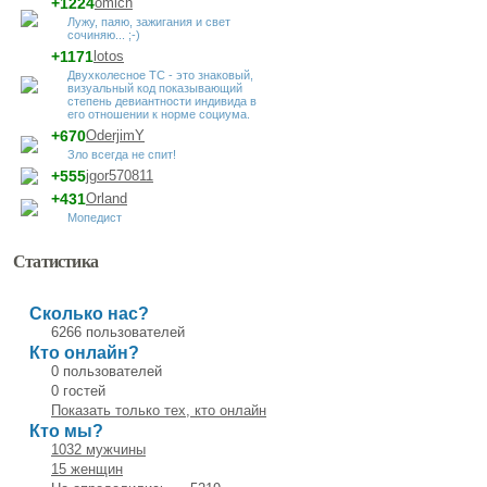
+1224
omich
Лужу, паяю, зажигания и свет
сочиняю... ;-)
+1171
lotos
Двухколесное ТС - это знаковый,
визуальный код показывающий
степень девиантности индивида в
его отношении к норме социума.
+670
OderjimY
Зло всегда не спит!
+555
jgor570811
+431
Orland
Мопедист
Статистика
Сколько нас?
6266 пользователей
Кто онлайн?
0 пользователей
0 гостей
Показать только тех, кто онлайн
Кто мы?
1032 мужчины
15 женщин