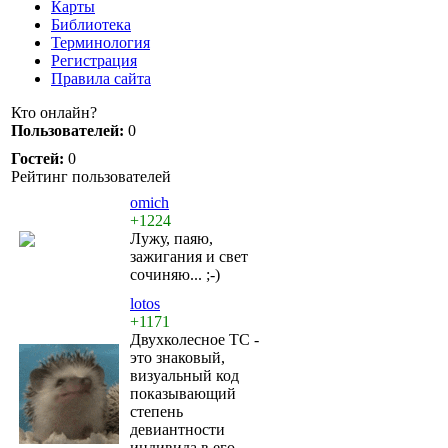
Карты
Библиотека
Терминология
Регистрация
Правила сайта
Кто онлайн?
Пользователей:
0
Гостей:
0
Рейтинг пользователей
omich
+1224
Лужу, паяю,
зажигания и свет
сочиняю... ;-)
lotos
+1171
Двухколесное ТС -
это знаковый,
визуальный код
показывающий
степень
девиантности
индивида в его