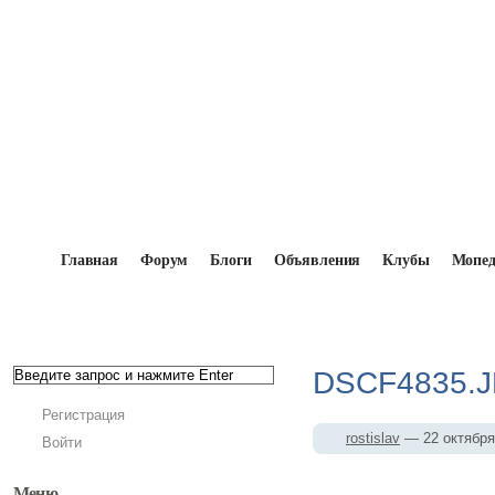
Главная
Форум
Блоги
Объявления
Клубы
Мопе
Главная
→
Мопедисты
→
rostislav
→
Фотоальбо
DSCF4835.
Регистрация
rostislav
— 22 октябр
Войти
Меню