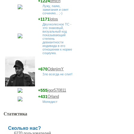
+1224
omich
Лужу, паяю,
зажигания и свет
сочиняю... ;-)
+1171
lotos
Двухколесное ТС -
это знаковый,
визуальный код
показывающий
степень
девиантности
индивида в его
отношении к норме
социума.
+670
OderjimY
Зло всегда не спит!
+555
jgor570811
+431
Orland
Мопедист
Статистика
Сколько нас?
6270 пользователей