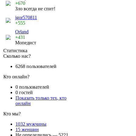
+670
Зло всегда не спит!
jgor570811
+555
Orland
+431
Мопедист
Статистика
Сколько нас?
6268 пользователей
Кто онлайн?
0 пользователей
0 гостей
Показать только тех, кто
онлайн
Кто мы?
1032 мужчины
15 женщин
Не определились — 5221