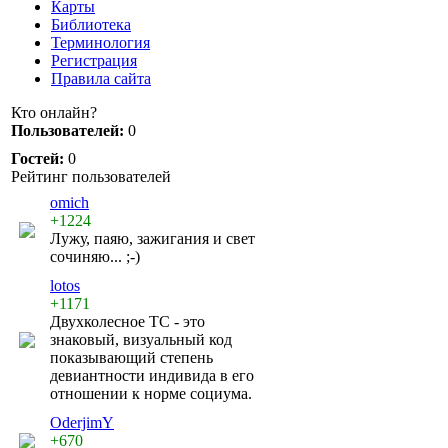
Карты
Библиотека
Терминология
Регистрация
Правила сайта
Кто онлайн?
Пользователей:
0
Гостей:
0
Рейтинг пользователей
omich
+1224
Лужу, паяю, зажигания и свет
сочиняю... ;-)
lotos
+1171
Двухколесное ТС - это
знаковый, визуальный код
показывающий степень
девиантности индивида в его
отношении к норме социума.
OderjimY
+670