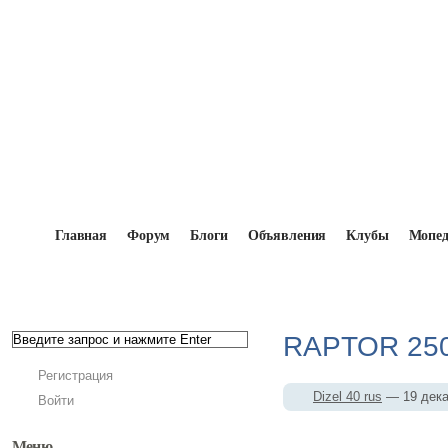
Главная
Форум
Блоги
Объявления
Клубы
Мопе
Главная
→
Мопедисты
→
Dizel 40 rus
→
Фотоаль
RAPTOR 250
Регистрация
Dizel 40 rus
— 19 дек
Войти
Меню