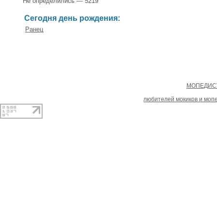
Не определились — 5219
Сегодня день рождения:
Ранец
Copyright
МОПЕДИСТ
При копировании материал
любителей мокиков и моп