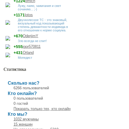
+1224
omich
Лужу, паяю, зажигания и свет
сочиняю... ;-)
+1171
lotos
Двухколесное ТС - это знаковый,
визуальный код показывающий
степень девиантности индивида в
его отношении к норме социума.
+670
OderjimY
Зло всегда не спит!
+555
jgor570811
+431
Orland
Мопедист
Статистика
Сколько нас?
6266 пользователей
Кто онлайн?
0 пользователей
0 гостей
Показать только тех, кто онлайн
Кто мы?
1032 мужчины
15 женщин