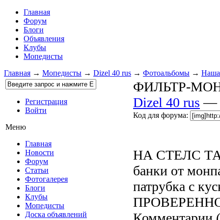
Главная
Форум
Блоги
Объявления
Клубы
Мопедисты
Главная
→
Мопедисты
→
Dizel 40 rus
→
Фотоальбомы
→
Наша 
ФИЛЬТР-МОНПА
Dizel 40 rus
— 
Регистрация
Войти
Код для форума:
Меню
Главная
НА СТЕЛС ТАК
Новости
Форум
банки от монп
Статьи
Фотогалерея
патрубка с к
Блоги
Клубы
ПРОВЕРЕННО
Мопедисты
Доска объявлений
Комментарии 