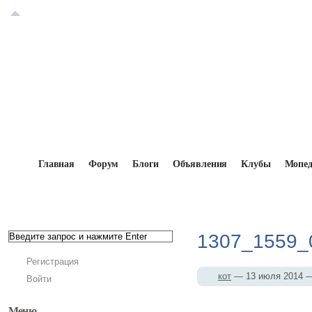
Главная
Форум
Блоги
Объявления
Клубы
Мопе
Главная
→
Мопедисты
→
кот
→
Фотоальбомы
1307_1559_0
Регистрация
кот
— 13 июля 2014
Войти
Меню