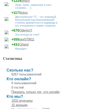
+1224
omich
Лужу, паяю, зажигания и свет
сочиняю... ;-)
+1171
lotos
Двухколесное ТС - это знаковый,
визуальный код показывающий
степень девиантности индивида в
его отношении к норме социума.
+670
OderjimY
Зло всегда не спит!
+555
jgor570811
+431
Orland
Мопедист
Статистика
Сколько нас?
6267 пользователей
Кто онлайн?
0 пользователей
0 гостей
Показать только тех, кто онлайн
Кто мы?
1032 мужчины
15 женщин