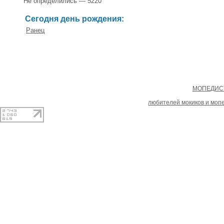
Не определились — 5220
Сегодня день рождения:
Ранец
Copyright
МОПЕДИСТ
При копировании материал
любителей мокиков и моп