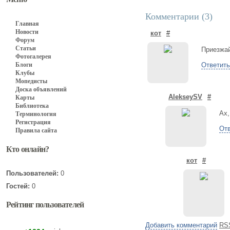
Комментарии (
3
)
Главная
Новости
кот
#
Форум
Статьи
Приезжай
Фотогалерея
Блоги
Ответить
Клубы
Мопедисты
Доска объявлений
AlekseySV
#
Карты
Библиотека
Ах,
Терминология
Регистрация
Отв
Правила сайта
Кто онлайн?
кот
#
Пользователей:
0
Гостей:
0
Рейтинг пользователей
Добавить комментарий
RS