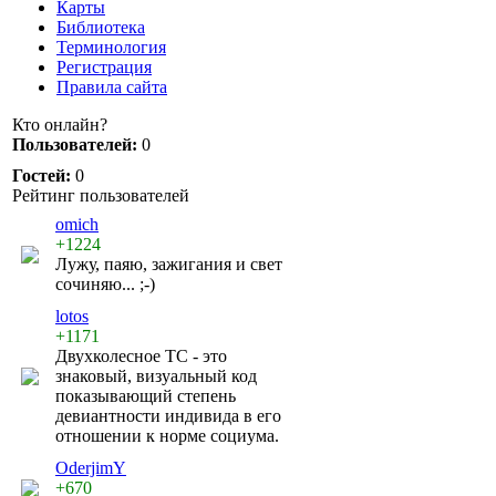
Карты
Библиотека
Терминология
Регистрация
Правила сайта
Кто онлайн?
Пользователей:
0
Гостей:
0
Рейтинг пользователей
omich
+1224
Лужу, паяю, зажигания и свет
сочиняю... ;-)
lotos
+1171
Двухколесное ТС - это
знаковый, визуальный код
показывающий степень
девиантности индивида в его
отношении к норме социума.
OderjimY
+670