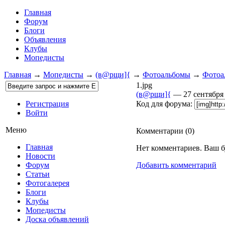
Главная
Форум
Блоги
Объявления
Клубы
Мопедисты
Главная
→
Мопедисты
→
(в@рщи]{
→
Фотоальбомы
→
Фотоа
1.jpg
(в@рщи]{
— 27 сентября
Регистрация
Код для форума:
Войти
Меню
Комментарии (
0
)
Главная
Нет комментариев. Ваш б
Новости
Форум
Добавить комментарий
Статьи
Фотогалерея
Блоги
Клубы
Мопедисты
Доска объявлений