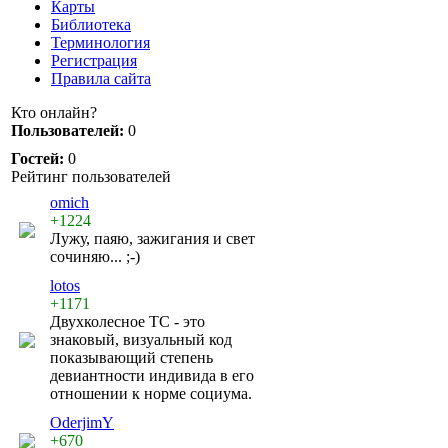
Карты
Библиотека
Терминология
Регистрация
Правила сайта
Кто онлайн?
Пользователей:
0
Гостей:
0
Рейтинг пользователей
omich
+1224
Лужу, паяю, зажигания и свет
сочиняю... ;-)
lotos
+1171
Двухколесное ТС - это
знаковый, визуальный код
показывающий степень
девиантности индивида в его
отношении к норме социума.
OderjimY
+670