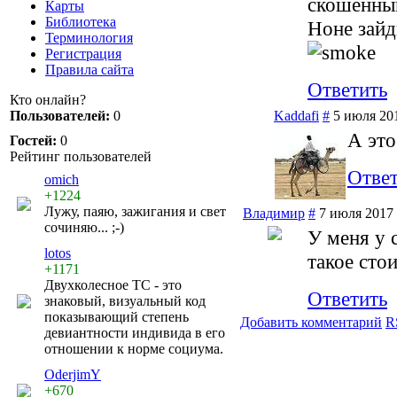
скошенны
Карты
Библиотека
Ноне зайд
Терминология
Регистрация
Правила сайта
Ответить
Кто онлайн?
Пользователей:
0
Kaddafi
#
5 июля 201
А это
Гостей:
0
Рейтинг пользователей
Отве
omich
+1224
Лужу, паяю, зажигания и свет
Владимир
#
7 июля 2017 
сочиняю... ;-)
У меня у 
lotos
такое стои
+1171
Двухколесное ТС - это
Ответить
знаковый, визуальный код
показывающий степень
Добавить комментарий
R
девиантности индивида в его
отношении к норме социума.
OderjimY
+670