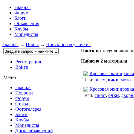
Главная
Форум
Блоги
Объявления
Клубы
Мопедисты
Главная
→
Поиск
→
Поиск по тегу "очки"
Поиск по тегу:
«очки», и
Найдено 2 материала
Регистрация
Войти
Кросовая экипиров
Меню
Теги:
шлем
,
очки
,
мото ..
Главная
Кросовая экипиров
Новости
Теги:
спорт
,
очки
,
дворн
Форум
Статьи
Фотогалерея
Блоги
Клубы
Мопедисты
Доска объявлений