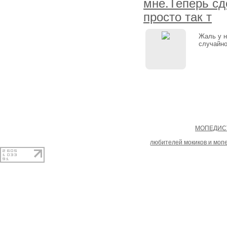
мне.Теперь с
просто так т
Жаль у н
случайно
Copyright
МОПЕДИСТ
При копировании материал
любителей мокиков и моп