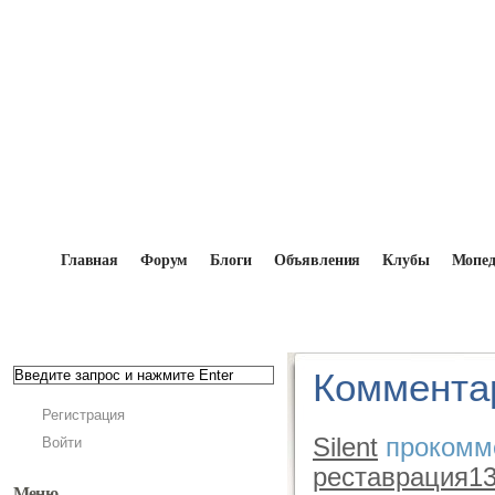
Главная
Форум
Блоги
Объявления
Клубы
Мопе
Главная
→
Silent
→
Комментарии - Silent
Комментари
Регистрация
Silent
прокомм
Войти
реставрация1
Меню