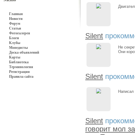
Двигател
Главная
Новости
Форум
Статьи
Фотогалерея
Silent
прокомм
Блоги
Клубы
Не секре
Мопедисты
Они коро
Доска объявлений
Карты
Библиотека
Терминология
Регистрация
Silent
прокомм
Правила сайта
Написал 
Silent
прокомм
говорит мол за