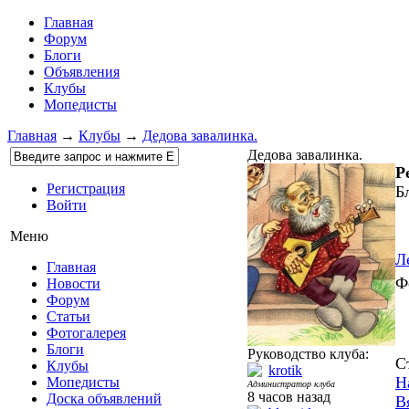
Главная
Форум
Блоги
Объявления
Клубы
Мопедисты
Главная
→
Клубы
→
Дедова завалинка.
Дедова завалинка.
Р
Регистрация
Б
Войти
Меню
Л
Главная
Ф
Новости
Форум
Статьи
Фотогалерея
Блоги
Руководство клуба:
С
Клубы
krotik
Н
Мопедисты
Администратор клуба
8 часов назад
Доска объявлений
В