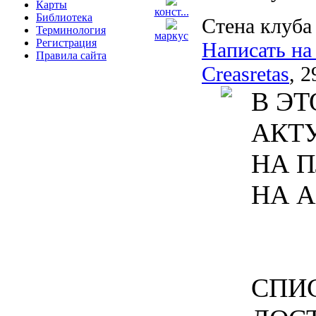
Карты
конст...
Библиотека
Стена клуба
Терминология
маркус
Регистрация
Написать на
Правила сайта
Creasretas
, 2
В ЭТ
АКТ
НА П
НА А
СПИ