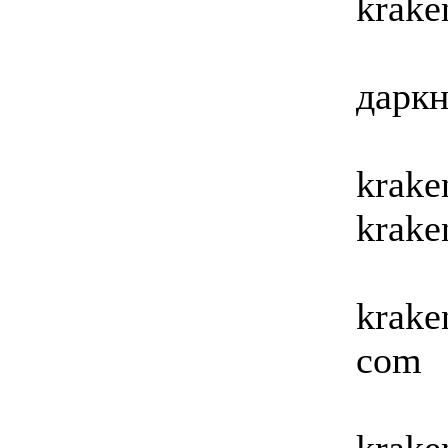
krake
даркн
krake
krak
krake
com