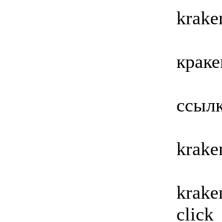
krake
краке
ссылк
krake
krake
click