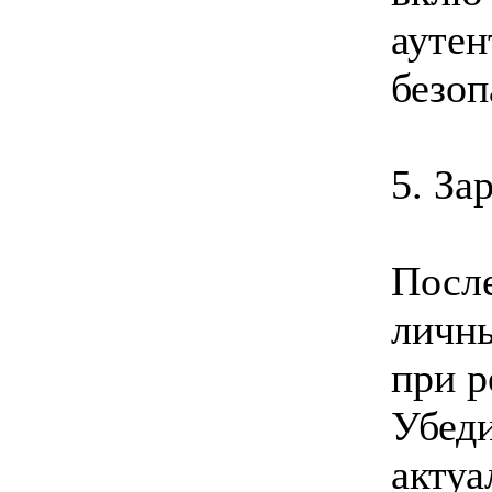
ауте
безоп
5. За
После
личны
при р
Убеди
актуа