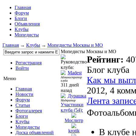
Главная
Форум
Блоги
Объявления
Клубы
Мопедисты
Главная
→
Клубы
→
Мопедисты Москвы и МО
Мопедисты Москвы и МО
Рейтинг:
40
Руководство
Регистрация
клуба:
Блог клуба
Войти
Madest
Как мы выгл
Администратор
Меню
клуба
311 дней
2012, 4 ком
Главная
назад
Новости
Дурашка
Лента записе
Форум
Модератор
Участники
Статьи
клуба (54):
Фотоальбом
Фотогалерея
Блоги
Мослитр
Клубы
Мопедисты
В клубе 
krotik
Доска объявлений