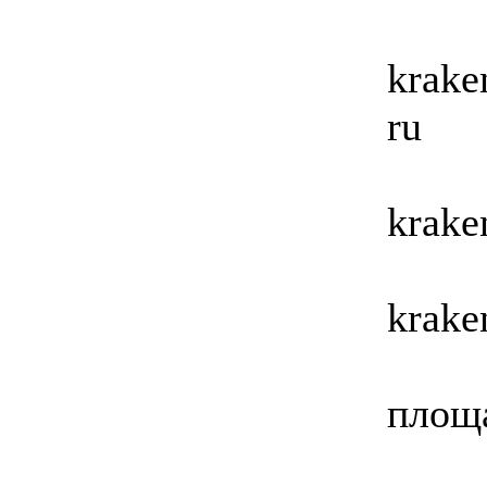
krake
ru
krake
krake
площа