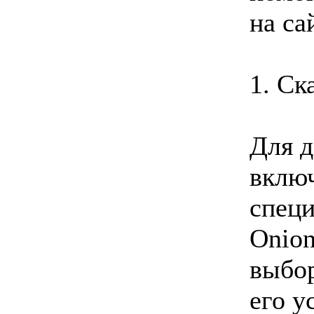
на с
1. Ск
Для д
включ
спец
Onio
выбор
его у