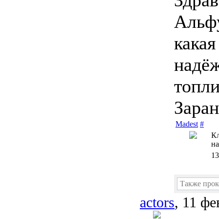
Здрав
Альфу
какая
надё
топли
Заран
Madest
#
Кл
на
13
Также про
actors
, 11 фе