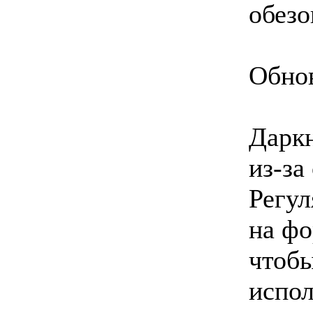
обезо
Обно
Даркн
из-за
Регул
на фо
чтобы
испол