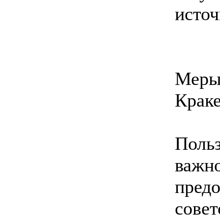
источ
Меры 
Крак
Польз
важн
предо
совет