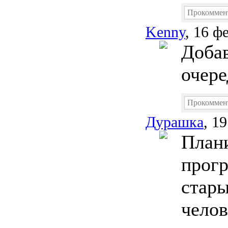
Прокоммен
Kenny
, 16 ф
Добав
очере
Прокоммен
Дурашка
, 1
Плани
прогр
стары
челов