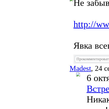
Не забыв
http://w
Явка все
Прокомментирова
Madest
, 24 
6 окт
Встр
Никак