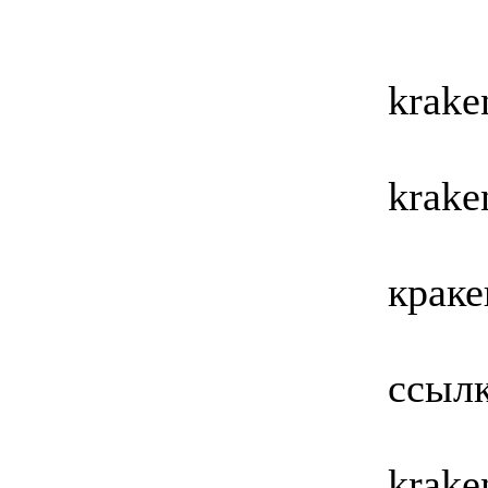
krake
krake
краке
ссылк
krake