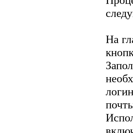
Проце
след
На гл
кнопк
Запол
необ
логин
почты
Испол
вклю