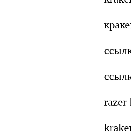
краке
ссылк
ссылк
razer
krake