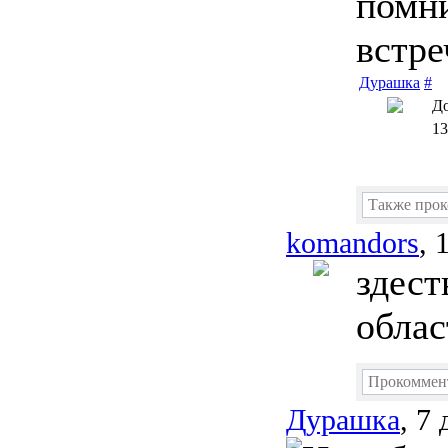
помни
встре
Дурашка
#
До
13
Также про
komandors
, 
здест
облас
Прокоммен
Дурашка
, 7