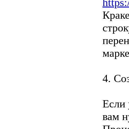
https:
Краке
строк
перен
марке
4. Со
Если 
вам н