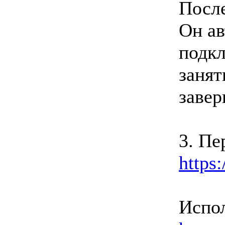
После
Он ав
подкл
занят
завер
3. Пе
https:
Испол