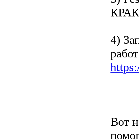
КРАКЕ
4) За
работ
https:
Вот н
помог