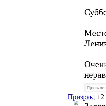
Суббо
Место
Ленин
Очень
нера
Прокоммен
Призрак
, 12