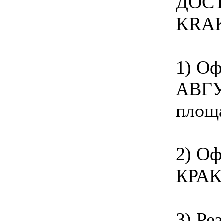
ДОС
KRA
1) Оф
АВГУС
площа
2) Оф
КРАКЕ
3) Ре