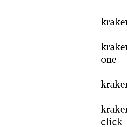
krake
krake
one
krake
krake
click