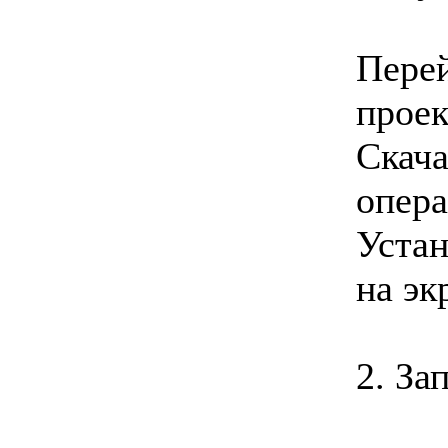
Перей
проек
Скача
опер
Устан
на эк
2. За