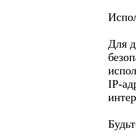
Испо
Для 
безоп
испол
IP-ад
интер
Будьт