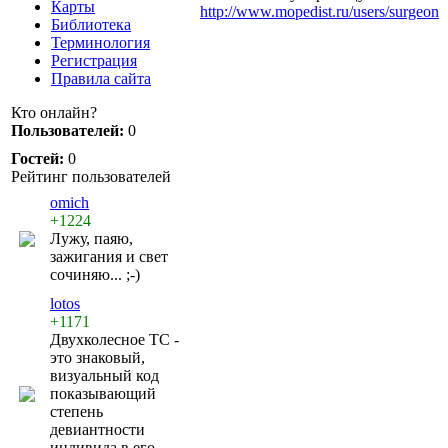
Карты
http://www.mopedist.ru/users/surgeon
Библиотека
Терминология
Регистрация
Правила сайта
Кто онлайн?
Пользователей:
0
Гостей:
0
Рейтинг пользователей
omich
+1224
Лужу, паяю,
зажигания и свет
сочиняю... ;-)
lotos
+1171
Двухколесное ТС -
это знаковый,
визуальный код
показывающий
степень
девиантности
индивида в его