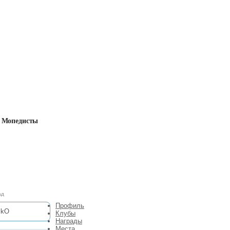
Мопедисты
ад
Профиль
Клубы
Награды
Места