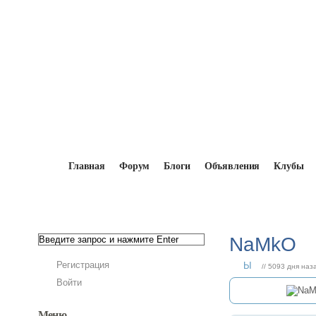
Главная
Форум
Блоги
Объявления
Клубы
Главная
→
Мопедисты
→
NaMkO
NaMkO
Регистрация
Ы
// 5093 дня наз
Войти
Меню