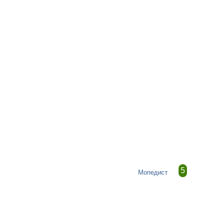
5
Мопедист