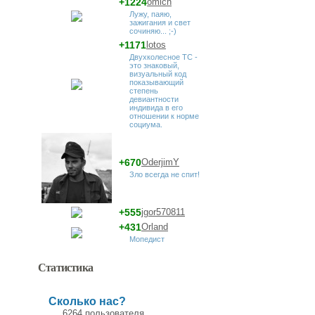
+1224
omich
Лужу, паяю,
зажигания и свет
сочиняю... ;-)
+1171
lotos
Двухколесное ТС -
это знаковый,
визуальный код
показывающий
степень
девиантности
индивида в его
отношении к норме
социума.
+670
OderjimY
Зло всегда не спит!
+555
jgor570811
+431
Orland
Мопедист
Статистика
Сколько нас?
6264 пользователя