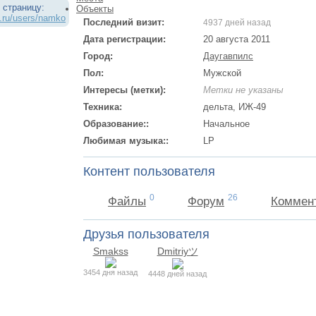
 страницу:
Объекты
.ru/users/namko
Последний визит:
4937 дней назад
Дата регистрации:
20 августа 2011
Город:
Даугавпилс
Пол:
Мужской
Интересы (метки):
Метки не указаны
Техника:
дельта, ИЖ-49
Образование::
Начальное
Любимая музыка::
LP
Контент пользователя
0
26
Файлы
Форум
Коммен
Друзья пользователя
Smakss
Dmitriyツ
3454 дня назад
4448 дней назад