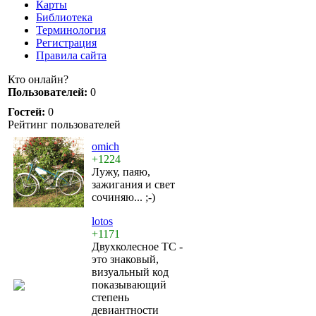
Карты
Библиотека
Терминология
Регистрация
Правила сайта
Кто онлайн?
Пользователей:
0
Гостей:
0
Рейтинг пользователей
omich
+1224
Лужу, паяю,
зажигания и свет
сочиняю... ;-)
lotos
+1171
Двухколесное ТС -
это знаковый,
визуальный код
показывающий
степень
девиантности