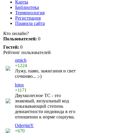
Карты
Библиотека
Терминология
Регистрация
Правила сайта
Кто онлайн?
Пользователей:
0
Гостей:
0
Рейтинг пользователей
omich
+1224
Лужу, паяю, зажигания и свет
сочиняю... ;-)
lotos
+1171
Двухколесное ТС - это
знаковый, визуальный код
показывающий степень
девиантности индивида в его
отношении к норме социума.
OderjimY
+670