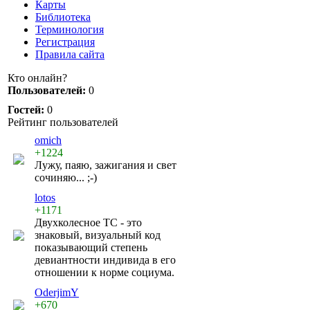
Карты
Библиотека
Терминология
Регистрация
Правила сайта
Кто онлайн?
Пользователей:
0
Гостей:
0
Рейтинг пользователей
omich
+1224
Лужу, паяю, зажигания и свет
сочиняю... ;-)
lotos
+1171
Двухколесное ТС - это
знаковый, визуальный код
показывающий степень
девиантности индивида в его
отношении к норме социума.
OderjimY
+670