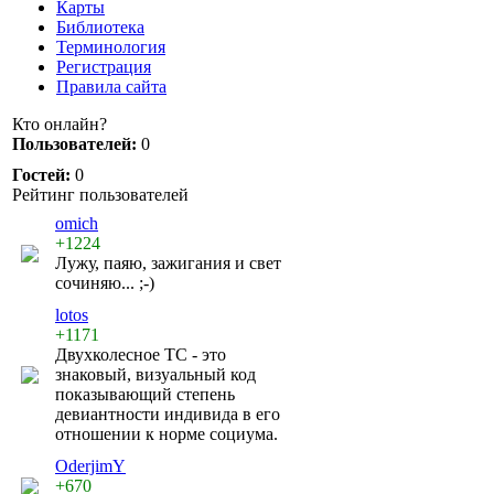
Карты
Библиотека
Терминология
Регистрация
Правила сайта
Кто онлайн?
Пользователей:
0
Гостей:
0
Рейтинг пользователей
omich
+1224
Лужу, паяю, зажигания и свет
сочиняю... ;-)
lotos
+1171
Двухколесное ТС - это
знаковый, визуальный код
показывающий степень
девиантности индивида в его
отношении к норме социума.
OderjimY
+670