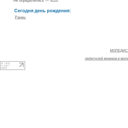
Не определились — 5220
Сегодня день рождения:
Ранец
Copyright
МОПЕДИСТ
При копировании материал
любителей мокиков и моп