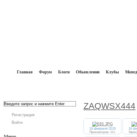
Главная
Форум
Блоги
Объявления
Клубы
Мопе
Главная
→
Мопедисты
→
ZAQWSX444
→
Фотоал
ZAQWSX444
Регистрация
Войти
16 февраля 2015
16 ф
Просмотров:
381
Прос
Меню