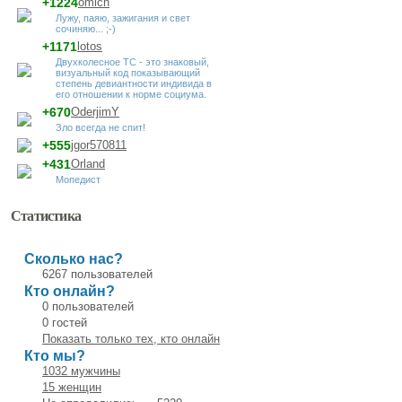
+1224
omich
Лужу, паяю, зажигания и свет
сочиняю... ;-)
+1171
lotos
Двухколесное ТС - это знаковый,
визуальный код показывающий
степень девиантности индивида в
его отношении к норме социума.
+670
OderjimY
Зло всегда не спит!
+555
jgor570811
+431
Orland
Мопедист
Статистика
Сколько нас?
6267 пользователей
Кто онлайн?
0 пользователей
0 гостей
Показать только тех, кто онлайн
Кто мы?
1032 мужчины
15 женщин