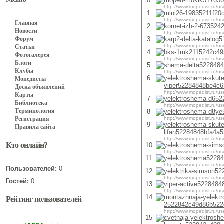
0
moped-mokik517656
http://www.mopedist.ru/us
1
mini26-19835211f20
http://www.mopedist.ru/us
Главная
2
kornet-izh-2-673524
Новости
http://www.mopedist.ru/us
Форум
3
karp2-delta-katalo
http://www.mopedist.ru/us
Статьи
4
bks-1mk2115242c49
Фотогалерея
http://www.mopedist.ru/us
Блоги
5
shema-delta5228484
Клубы
http://www.mopedist.ru/us
6
yelektroshema-skute
Мопедисты
viper52284848be4c6
Доска объявлений
http://www.mopedist.ru/us
Карты
7
yelektroshema-d652
Библиотека
http://www.mopedist.ru/us
Терминология
8
yelektroshema-d8ye
Регистрация
http://www.mopedist.ru/us
9
yelektroshema-skute
Правила сайта
lifan52284848bfa4a
http://www.mopedist.ru/us
Кто онлайн?
10
yelektroshema-sims
http://www.mopedist.ru/us
11
yelektroshema5228
http://www.mopedist.ru/us
Пользователей:
0
12
yelektrika-simson5
http://www.mopedist.ru/us
Гостей:
0
13
viper-active522848
http://www.mopedist.ru/us
14
montazhnaja-yelektr
Рейтинг пользователей
2522842c49d86b522
http://www.mopedist.ru/us
15
cvetnaja-yelektrosh