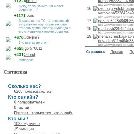
+1224
omich
karpaty522842c498b
http://www.mopedist.ru/us
Лужу, паяю, зажигания и свет
16
cvetnaja-yelektroshe
сочиняю... ;-)
verhovina522842c49
+1171
lotos
http://www.mopedist.ru/us
17
gazelle52284848b86
Двухколесное ТС - это знаковый,
визуальный код показывающий
http://www.mopedist.ru/us
степень девиантности индивида в
18
madass52284848baa
его отношении к норме социума.
http://www.mopedist.ru/us
19
mehanicheskaja-abra
+670
OderjimY
dovodka511b464d33
Зло всегда не спит!
http://www.mopedist.ru/us
+555
jgor570811
Страницы:
Первая
П
+431
Orland
Мопедист
Статистика
Сколько нас?
6268 пользователей
Кто онлайн?
0 пользователей
0 гостей
Показать только тех, кто онлайн
Кто мы?
1032 мужчины
15 женщин