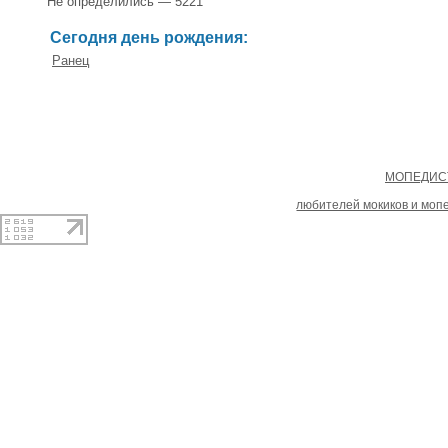
Не определились — 5221
Сегодня день рождения:
Ранец
Copyright
МОПЕДИСТ
При копировании материал
любителей мокиков и моп