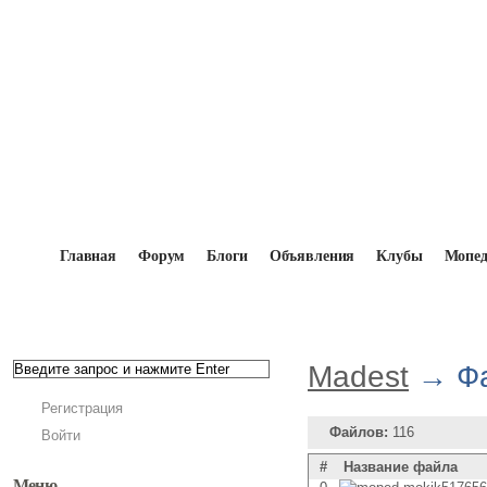
Главная
Форум
Блоги
Объявления
Клубы
Мопе
Главная
→
Мопедисты
→
Madest
→
Файловый а
Madest
→ Ф
Регистрация
Файлов:
116
Войти
#
Название файла
Меню