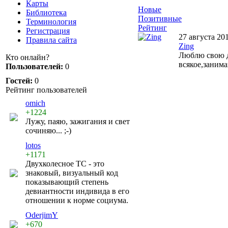
Карты
Новые
Библиотека
Позитивные
Терминология
Рейтинг
Регистрация
27 августа 20
Правила сайта
Zing
Люблю свою де
Кто онлайн?
всякое,заним
Пользователей:
0
Гостей:
0
Рейтинг пользователей
omich
+1224
Лужу, паяю, зажигания и свет
сочиняю... ;-)
lotos
+1171
Двухколесное ТС - это
знаковый, визуальный код
показывающий степень
девиантности индивида в его
отношении к норме социума.
OderjimY
+670