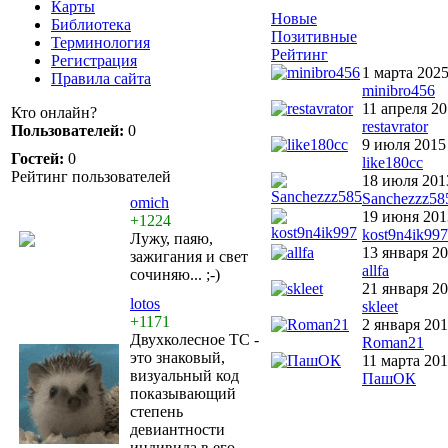
Карты
Новые
Библиотека
Позитивные
Терминология
Рейтинг
Регистрация
1 марта 202
Правила сайта
minibro456
11 апреля 2
Кто онлайн?
restavrator
Пользователей:
0
9 июля 2015
Гостей:
0
like180cc
Рейтинг пользователей
18 июля 201
Sanchezzz58
omich
19 июня 201
+1224
kost9n4ik997
Лужу, паяю,
13 января 2
зажигания и свет
allfa
сочиняю... ;-)
21 января 2
lotos
skleet
+1171
2 января 20
Двухколесное ТС -
Roman21
это знаковый,
11 марта 20
визуальный код
ПашОК
показывающий
степень
девиантности
индивида в его