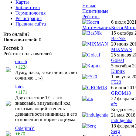
Карты
Новые
Библиотека
Позитивные
Терминология
Рейтинг
Регистрация
6 июля 202
Правила сайта
Костя Мото
15 октября 
Кто онлайн?
BasNik
Пользователей:
0
20 июня 20
Гостей:
0
MIXMAN
Рейтинг пользователей
25 января 2
Goleaf
omich
5 октября 2
+1224
Кирик
Лужу, паяю, зажигания и свет
1 августа 2
сочиняю... ;-)
F520
lotos
6 июня 201
+1171
GROM18
Двухколесное ТС - это
22 февраля 
знаковый, визуальный код
afx
показывающий степень
Когда я ем, 
девиантности индивида в его
21 мая 2018
отношении к норме социума.
indulgentia
18 февраля 
OderjimY
Serg
+670