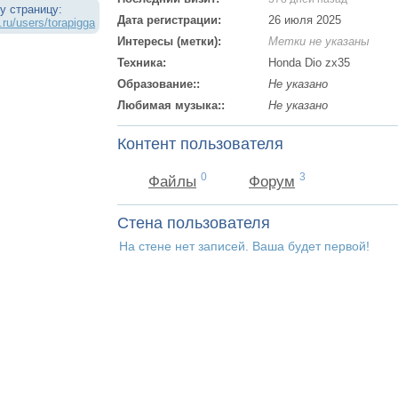
у страницу:
Дата регистрации:
26 июля 2025
.ru/users/torapigga
Интересы (метки):
Метки не указаны
Техника:
Honda Dio zx35
Образование::
Не указано
Любимая музыка::
Не указано
Контент пользователя
0
3
Файлы
Форум
Стена пользователя
На стене нет записей. Ваша будет первой!