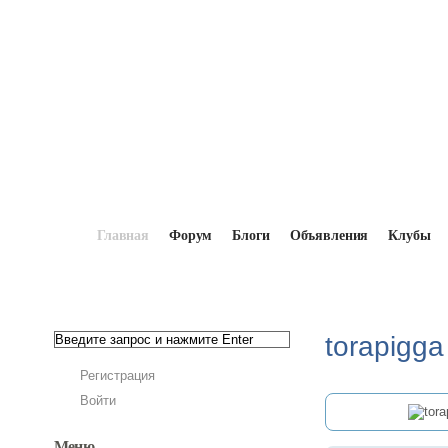
Главная
Форум
Блоги
Объявления
Клубы
Главная
→
Мопедисты
→
torapigga
torapigga
Регистрация
Войти
Меню