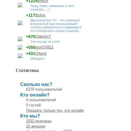
+1224
omich
Лужу, паяю, зажигания и свет
сочиняю... ;-)
+1171
lotos
Двухколесное ТС - это знаковый,
визуальный код показывающий
степень девиантности индивида в
его отношении к норме социума.
+670
OderjimY
Зло всегда не спит!
+555
jgor570811
+431
Orland
Мопедист
Статистика
Сколько нас?
6270 пользователей
Кто онлайн?
0 пользователей
0 гостей
Показать только тех, кто онлайн
Кто мы?
1032 мужчины
15 женщин