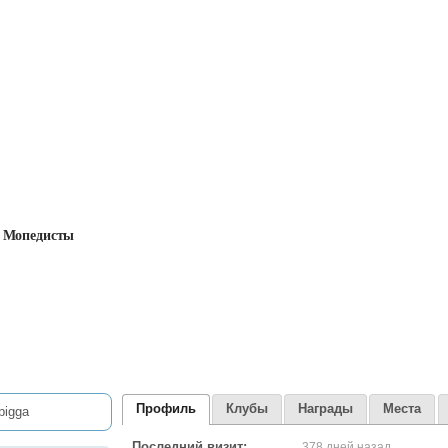
Мопедисты
Профиль
Клубы
Награды
Места
Последний визит:
378 дней назад